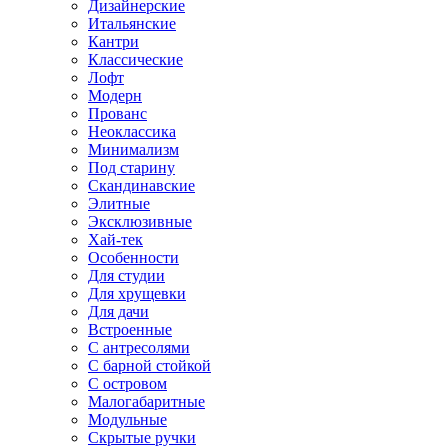
Дизайнерские
Итальянские
Кантри
Классические
Лофт
Модерн
Прованс
Неоклассика
Минимализм
Под старину
Скандинавские
Элитные
Эксклюзивные
Хай-тек
Особенности
Для студии
Для хрущевки
Для дачи
Встроенные
С антресолями
С барной стойкой
С островом
Малогабаритные
Модульные
Скрытые ручки