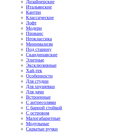
Дизайнерские
Итальянские
Кантри
Классические
Лофт
Модерн
Прованс
Неоклассика
Минимализм
Под старину
Скандинавские
Элитные
Эксклюзивные
Хай-тек
Особенности
Для студии
Для хрущевки
Для дачи
Встроенные
С антресолями
С барной стойкой
С островом
Малогабаритные
Модульные
Скрытые ручки