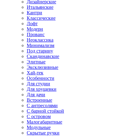
Дизайнерские
Итальянские
Кантри
Классические
Лофт
Модерн
Прованс
Неоклассика
Минимализм
Под старину
Скандинавские
Элитные
Эксклюзивные
Хай-тек
Особенности
Для студии
Для хрущевки
Для дачи
Встроенные
С антресолями
С барной стойкой
С островом
Малогабаритные
Модульные
Скрытые ручки