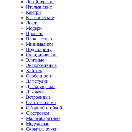
Дизайнерские
Итальянские
Кантри
Классические
Лофт
Модерн
Прованс
Неоклассика
Минимализм
Под старину
Скандинавские
Элитные
Эксклюзивные
Хай-тек
Особенности
Для студии
Для хрущевки
Для дачи
Встроенные
С антресолями
С барной стойкой
С островом
Малогабаритные
Модульные
Скрытые ручки