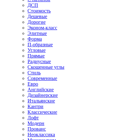
ДСП
Стоимость
Дешевые
Дорогие
Эконом-класс
Элитные
Форма
П-образные
Угловые
Прямые
Радиусные
Скошенные углы
Стиль
Современные
Евро
Английские
Дизайнерские
Итальянские
Кантри
Классические
Лофт
Модерн
Прованс
Неоклассика