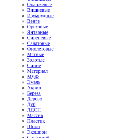
Оранжевые
Вишневые
Изумрудные
Венге
Ореховые
Янтарные
Сиреневые
Салатовые
Фиолетовые
Мятные
Золотые
Синие
Материал
МДФ
Эмаль
Акрил
Береза
Дерево
Дуб
ЛДСП
Массив
Пластик
Шпон
Экошпон
С патиной