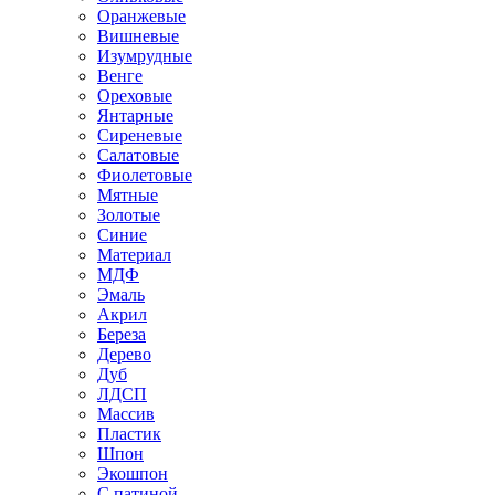
Оранжевые
Вишневые
Изумрудные
Венге
Ореховые
Янтарные
Сиреневые
Салатовые
Фиолетовые
Мятные
Золотые
Синие
Материал
МДФ
Эмаль
Акрил
Береза
Дерево
Дуб
ЛДСП
Массив
Пластик
Шпон
Экошпон
С патиной