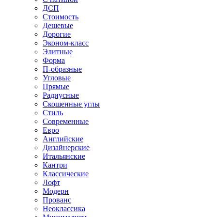
ДСП
Стоимость
Дешевые
Дорогие
Эконом-класс
Элитные
Форма
П-образные
Угловые
Прямые
Радиусные
Скошенные углы
Стиль
Современные
Евро
Английские
Дизайнерские
Итальянские
Кантри
Классические
Лофт
Модерн
Прованс
Неоклассика