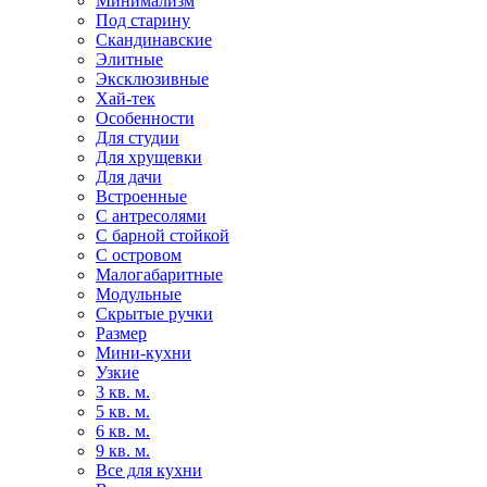
Минимализм
Под старину
Скандинавские
Элитные
Эксклюзивные
Хай-тек
Особенности
Для студии
Для хрущевки
Для дачи
Встроенные
С антресолями
С барной стойкой
С островом
Малогабаритные
Модульные
Скрытые ручки
Размер
Мини-кухни
Узкие
3 кв. м.
5 кв. м.
6 кв. м.
9 кв. м.
Все для кухни