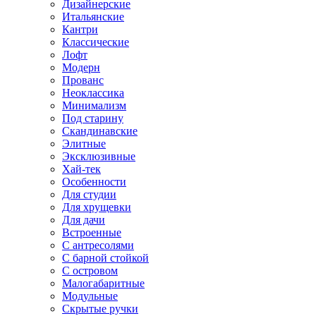
Дизайнерские
Итальянские
Кантри
Классические
Лофт
Модерн
Прованс
Неоклассика
Минимализм
Под старину
Скандинавские
Элитные
Эксклюзивные
Хай-тек
Особенности
Для студии
Для хрущевки
Для дачи
Встроенные
С антресолями
С барной стойкой
С островом
Малогабаритные
Модульные
Скрытые ручки