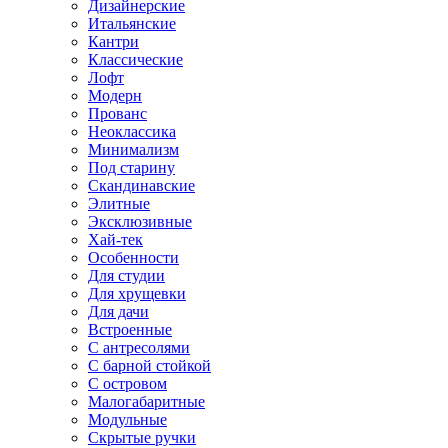
Дизайнерские
Итальянские
Кантри
Классические
Лофт
Модерн
Прованс
Неоклассика
Минимализм
Под старину
Скандинавские
Элитные
Эксклюзивные
Хай-тек
Особенности
Для студии
Для хрущевки
Для дачи
Встроенные
С антресолями
С барной стойкой
С островом
Малогабаритные
Модульные
Скрытые ручки