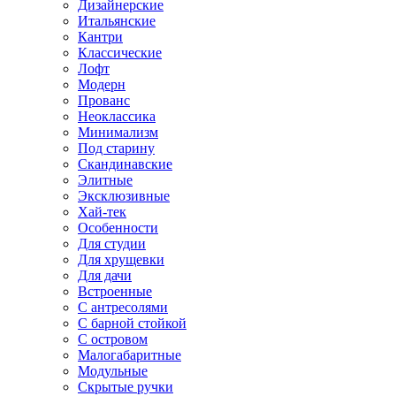
Дизайнерские
Итальянские
Кантри
Классические
Лофт
Модерн
Прованс
Неоклассика
Минимализм
Под старину
Скандинавские
Элитные
Эксклюзивные
Хай-тек
Особенности
Для студии
Для хрущевки
Для дачи
Встроенные
С антресолями
С барной стойкой
С островом
Малогабаритные
Модульные
Скрытые ручки