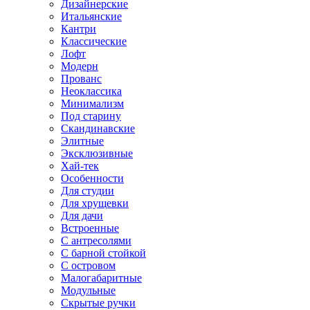
Дизайнерские
Итальянские
Кантри
Классические
Лофт
Модерн
Прованс
Неоклассика
Минимализм
Под старину
Скандинавские
Элитные
Эксклюзивные
Хай-тек
Особенности
Для студии
Для хрущевки
Для дачи
Встроенные
С антресолями
С барной стойкой
С островом
Малогабаритные
Модульные
Скрытые ручки