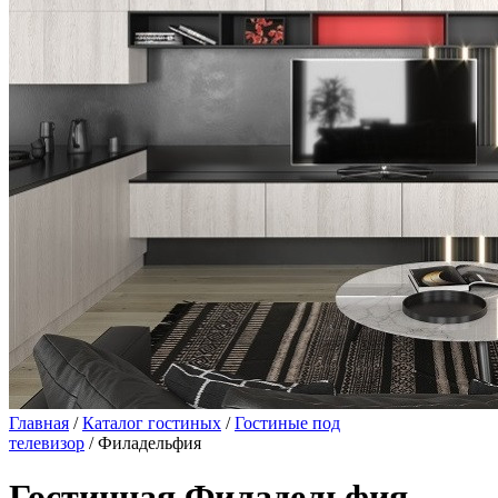
Главная
/
Каталог гостиных
/
Гостиные под
телевизор
/ Филадельфия
Гостинная Филадельфия