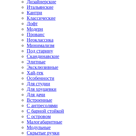
Дизайнерские
Итальянские
Кантри
Классические
Лофт
Модерн
Прованс
Неоклассика
Минимализм
Под старину
Скандинавские
Элитные
Эксклюзивные
Хай-тек
Особенности
Для студии
Для хрущевки
Для дачи
Встроенные
С антресолями
С барной стойкой
С островом
Малогабаритные
Модульные
Скрытые ручки