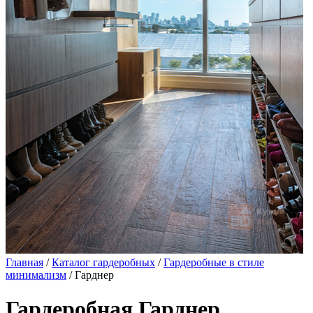
Главная
/
Каталог гардеробных
/
Гардеробные в стиле
минимализм
/ Гарднер
Гардеробная Гарднер