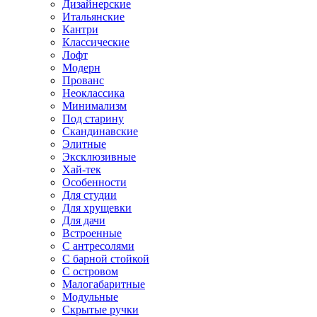
Дизайнерские
Итальянские
Кантри
Классические
Лофт
Модерн
Прованс
Неоклассика
Минимализм
Под старину
Скандинавские
Элитные
Эксклюзивные
Хай-тек
Особенности
Для студии
Для хрущевки
Для дачи
Встроенные
С антресолями
С барной стойкой
С островом
Малогабаритные
Модульные
Скрытые ручки