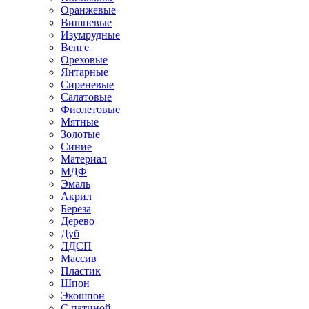
Оранжевые
Вишневые
Изумрудные
Венге
Ореховые
Янтарные
Сиреневые
Салатовые
Фиолетовые
Мятные
Золотые
Синие
Материал
МДФ
Эмаль
Акрил
Береза
Дерево
Дуб
ЛДСП
Массив
Пластик
Шпон
Экошпон
С патиной