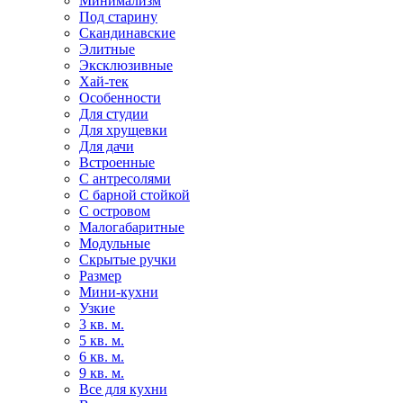
Минимализм
Под старину
Скандинавские
Элитные
Эксклюзивные
Хай-тек
Особенности
Для студии
Для хрущевки
Для дачи
Встроенные
С антресолями
С барной стойкой
С островом
Малогабаритные
Модульные
Скрытые ручки
Размер
Мини-кухни
Узкие
3 кв. м.
5 кв. м.
6 кв. м.
9 кв. м.
Все для кухни