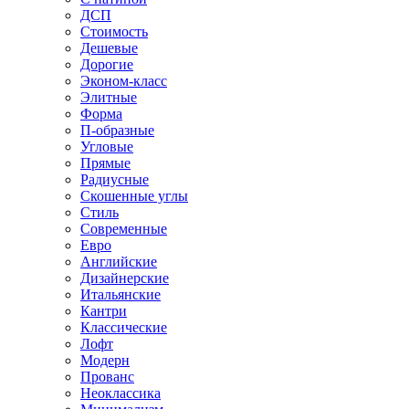
ДСП
Стоимость
Дешевые
Дорогие
Эконом-класс
Элитные
Форма
П-образные
Угловые
Прямые
Радиусные
Скошенные углы
Стиль
Современные
Евро
Английские
Дизайнерские
Итальянские
Кантри
Классические
Лофт
Модерн
Прованс
Неоклассика