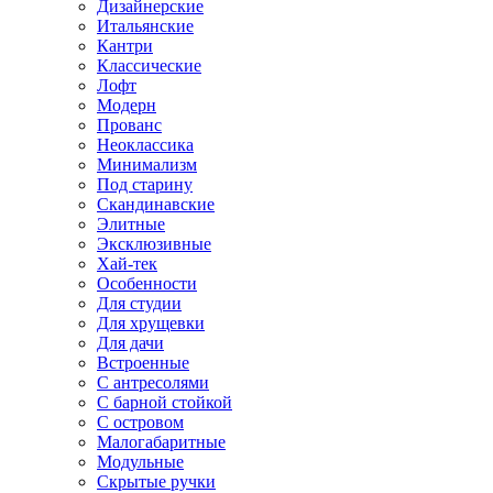
Дизайнерские
Итальянские
Кантри
Классические
Лофт
Модерн
Прованс
Неоклассика
Минимализм
Под старину
Скандинавские
Элитные
Эксклюзивные
Хай-тек
Особенности
Для студии
Для хрущевки
Для дачи
Встроенные
С антресолями
С барной стойкой
С островом
Малогабаритные
Модульные
Скрытые ручки