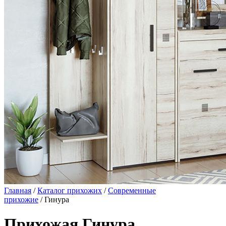
Главная
/
Каталог прихожих
/
Современные
прихожие
/ Гинура
Прихожая Гинура