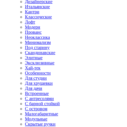
Дизайнерские
Итальянские
Кантри
Классические
Лофт
Модерн
Прованс
Неоклассика
Минимализм
Под старину
Скандинавские
Элитные
Эксклюзивные
Хай-тек
Особенности
Для студии
Для хрущевки
Для дачи
Встроенные
С антресолями
С барной стойкой
С островом
Малогабаритные
Модульные
Скрытые ручки