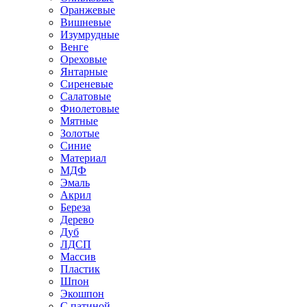
Оранжевые
Вишневые
Изумрудные
Венге
Ореховые
Янтарные
Сиреневые
Салатовые
Фиолетовые
Мятные
Золотые
Синие
Материал
МДФ
Эмаль
Акрил
Береза
Дерево
Дуб
ЛДСП
Массив
Пластик
Шпон
Экошпон
С патиной