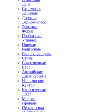
ДСП
Стоимость
Дешевые
Дорогие
Эконом-класс
Элитные
Форма
П-образные
Угловые
Прямые
Радиусные
Скошенные углы
Стиль
Современные
Евро
Английские
Дизайнерские
Итальянские
Кантри
Классические
Лофт
Модерн
Прованс
Неоклассика