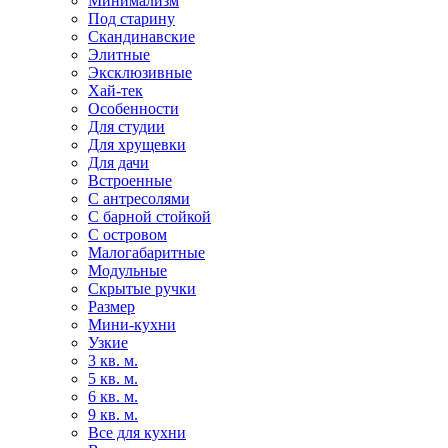
Минимализм
Под старину
Скандинавские
Элитные
Эксклюзивные
Хай-тек
Особенности
Для студии
Для хрущевки
Для дачи
Встроенные
С антресолями
С барной стойкой
С островом
Малогабаритные
Модульные
Скрытые ручки
Размер
Мини-кухни
Узкие
3 кв. м.
5 кв. м.
6 кв. м.
9 кв. м.
Все для кухни