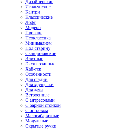
Дизайнерские
Итальянские
Кантри
Классические
Лофт
Модерн
Прованс
Неоклассика
Минимализм
Под старину
Скандинавские
Элитные
Эксклюзивные
Хай-тек
Особенности
Для студии
Для хрущевки
Для дачи
Встроенные
С антресолями
С барной стойкой
С островом
Малогабаритные
Модульные
Скрытые ручки