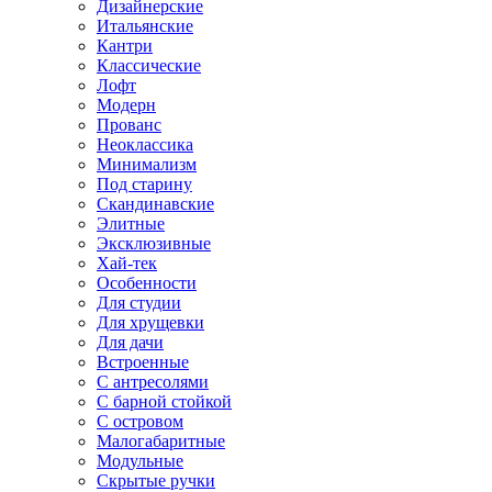
Дизайнерские
Итальянские
Кантри
Классические
Лофт
Модерн
Прованс
Неоклассика
Минимализм
Под старину
Скандинавские
Элитные
Эксклюзивные
Хай-тек
Особенности
Для студии
Для хрущевки
Для дачи
Встроенные
С антресолями
С барной стойкой
С островом
Малогабаритные
Модульные
Скрытые ручки