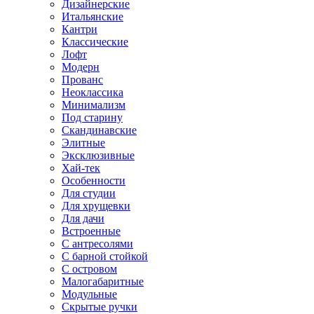
Дизайнерские
Итальянские
Кантри
Классические
Лофт
Модерн
Прованс
Неоклассика
Минимализм
Под старину
Скандинавские
Элитные
Эксклюзивные
Хай-тек
Особенности
Для студии
Для хрущевки
Для дачи
Встроенные
С антресолями
С барной стойкой
С островом
Малогабаритные
Модульные
Скрытые ручки