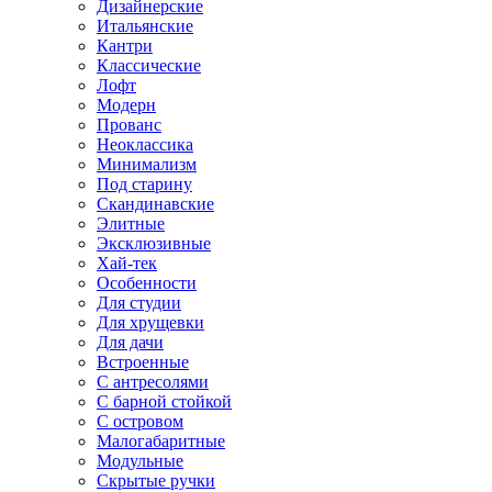
Дизайнерские
Итальянские
Кантри
Классические
Лофт
Модерн
Прованс
Неоклассика
Минимализм
Под старину
Скандинавские
Элитные
Эксклюзивные
Хай-тек
Особенности
Для студии
Для хрущевки
Для дачи
Встроенные
С антресолями
С барной стойкой
С островом
Малогабаритные
Модульные
Скрытые ручки