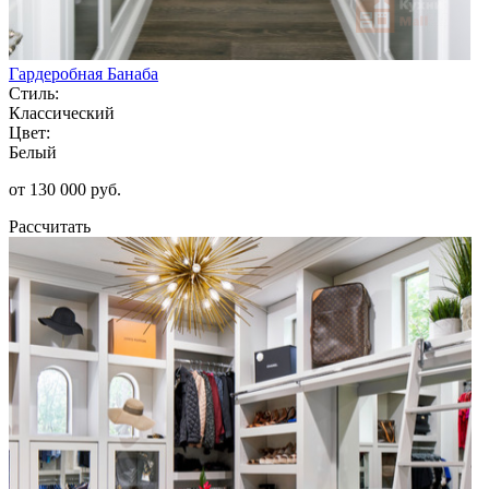
Гардеробная Банаба
Стиль:
Классический
Цвет:
Белый
от 130 000 руб.
Рассчитать