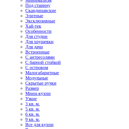
Минимализм
Под старину
Скандинавские
Элитные
Эксклюзивные
Хай-тек
Особенности
Для студии
Для хрущевки
Для дачи
Встроенные
С антресолями
С барной стойкой
С островом
Малогабаритные
Модульные
Скрытые ручки
Размер
Мини-кухни
Узкие
3 кв. м.
5 кв. м.
6 кв. м.
9 кв. м.
Все для кухни