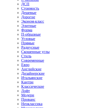
ДСП
Стоимость
Дешевые
Дорогие
Эконом-класс
Элитные
Форма
П-образные
Угловые
Прямые
Радиусные
Скошенные углы
Стиль
Современные
Евро
Английские
Дизайнерские
Итальянские
Кантри
Классические
Лофт
Модерн
Прованс
Неоклассика