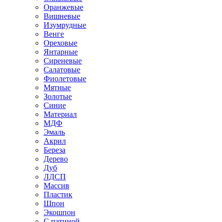
Оранжевые
Вишневые
Изумрудные
Венге
Ореховые
Янтарные
Сиреневые
Салатовые
Фиолетовые
Мятные
Золотые
Синие
Материал
МДФ
Эмаль
Акрил
Береза
Дерево
Дуб
ЛДСП
Массив
Пластик
Шпон
Экошпон
С патиной