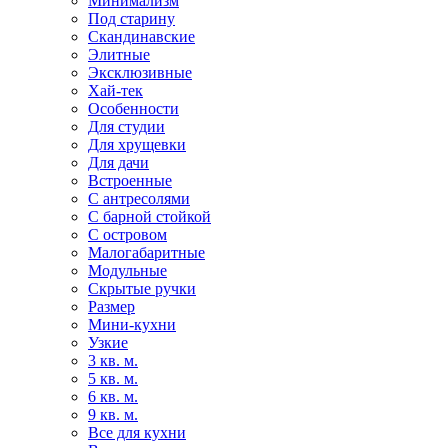
Минимализм
Под старину
Скандинавские
Элитные
Эксклюзивные
Хай-тек
Особенности
Для студии
Для хрущевки
Для дачи
Встроенные
С антресолями
С барной стойкой
С островом
Малогабаритные
Модульные
Скрытые ручки
Размер
Мини-кухни
Узкие
3 кв. м.
5 кв. м.
6 кв. м.
9 кв. м.
Все для кухни