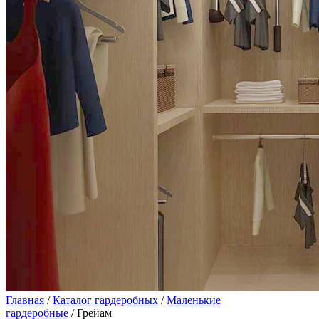
Главная
/
Каталог гардеробных
/
Маленькие
гардеробные
/ Грейам