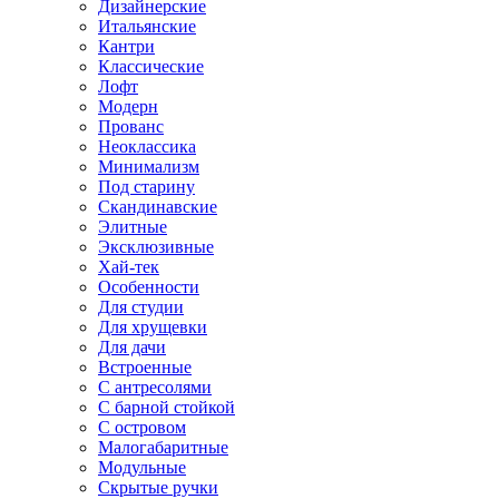
Дизайнерские
Итальянские
Кантри
Классические
Лофт
Модерн
Прованс
Неоклассика
Минимализм
Под старину
Скандинавские
Элитные
Эксклюзивные
Хай-тек
Особенности
Для студии
Для хрущевки
Для дачи
Встроенные
С антресолями
С барной стойкой
С островом
Малогабаритные
Модульные
Скрытые ручки