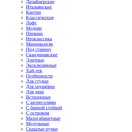
Дизайнерские
Итальянские
Кантри
Классические
Лофт
Модерн
Прованс
Неоклассика
Минимализм
Под старину
Скандинавские
Элитные
Эксклюзивные
Хай-тек
Особенности
Для студии
Для хрущевки
Для дачи
Встроенные
С антресолями
С барной стойкой
С островом
Малогабаритные
Модульные
Скрытые ручки