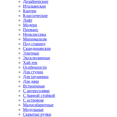
Дизайнерские
Итальянские
Кантри
Классические
Лофт
Модерн
Прованс
Неоклассика
Минимализм
Под старину
Скандинавские
Элитные
Эксклюзивные
Хай-тек
Особенности
Для студии
Для хрущевки
Для дачи
Встроенные
С антресолями
С барной стойкой
С островом
Малогабаритные
Модульные
Скрытые ручки