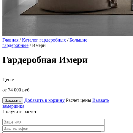
Главная
/
Каталог гардеробных
/
Большие
гардеробные
/ Имери
Гардеробная Имери
Цена:
от 74 000
руб.
Добавить в корзину
Расчет цены
Вызвать
Заказать
замерщика
Получить расчет