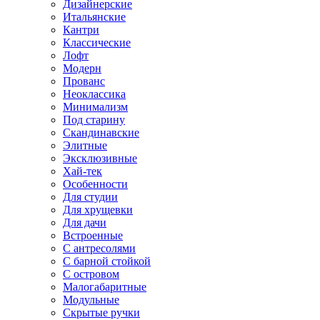
Дизайнерские
Итальянские
Кантри
Классические
Лофт
Модерн
Прованс
Неоклассика
Минимализм
Под старину
Скандинавские
Элитные
Эксклюзивные
Хай-тек
Особенности
Для студии
Для хрущевки
Для дачи
Встроенные
С антресолями
С барной стойкой
С островом
Малогабаритные
Модульные
Скрытые ручки