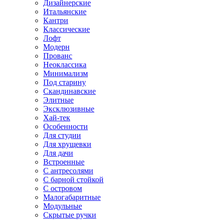
Дизайнерские
Итальянские
Кантри
Классические
Лофт
Модерн
Прованс
Неоклассика
Минимализм
Под старину
Скандинавские
Элитные
Эксклюзивные
Хай-тек
Особенности
Для студии
Для хрущевки
Для дачи
Встроенные
С антресолями
С барной стойкой
С островом
Малогабаритные
Модульные
Скрытые ручки