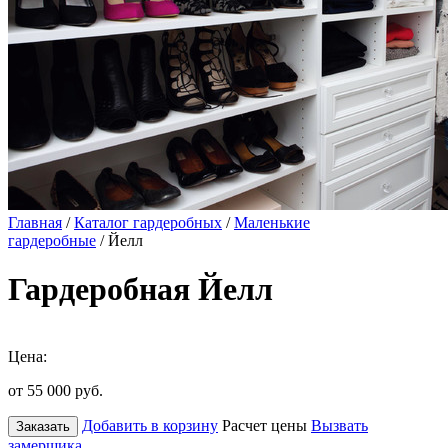
Главная
/
Каталог гардеробных
/
Маленькие
гардеробные
/ Йелл
Гардеробная Йелл
Цена:
от 55 000
руб.
Добавить в корзину
Расчет цены
Вызвать
Заказать
замерщика