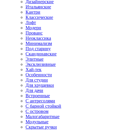
Дизайнерские
Итальянские
Кантри
Классические
Лофт
Модерн
Прованс
Неоклассика
Минимализм
Под старину
Скандинавские
Элитные
Эксклюзивные
Хай-тек
Особенности
Для студии
Для хрущевки
Для дачи
Встроенные
С антресолями
С барной стойкой
С островом
Малогабаритные
Модульные
Скрытые ручки