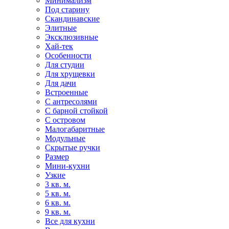
Минимализм
Под старину
Скандинавские
Элитные
Эксклюзивные
Хай-тек
Особенности
Для студии
Для хрущевки
Для дачи
Встроенные
С антресолями
С барной стойкой
С островом
Малогабаритные
Модульные
Скрытые ручки
Размер
Мини-кухни
Узкие
3 кв. м.
5 кв. м.
6 кв. м.
9 кв. м.
Все для кухни