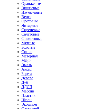
Оранжевые
Вишневые
Изумрудные
Венге
Ореховые
Янтарные
Сиреневые
Салатовые
Фиолетовые
Мятные
Золотые
Синие
Материал
МДФ
Эмаль
Акрил
Береза
Дерево
Дуб
ЛДСП
Массив
Пластик
Шпон
Экошпон
С патиной