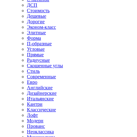
ДСП
Стоимость
Дешевые
Дорогие
Эконом-класс
Элитные
Форма
П-образные
Угловые
Прямые
Радиусные
Скошенные углы
Стиль
Современные
Евро
Английские
Дизайнерские
Итальянские
Кантри
Классические
Лофт
Модерн
Прованс
Неоклассика