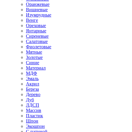
Оранжевые
Вишневые
Изумрудные
Венге
Ореховые
Янтарные
Сиреневые
Салатовые
Фиолетовые
Мятные
Золотые
Синие
Материал
МДФ
Эмаль
Акрил
Береза
Дерево
Дуб
ЛДСП
Массив
Пластик
Шпон
Экошпон
С патиной