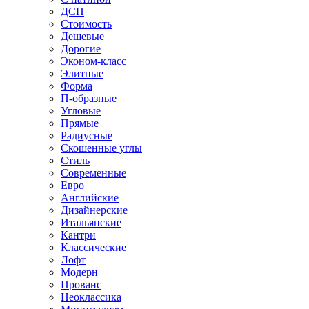
ДСП
Стоимость
Дешевые
Дорогие
Эконом-класс
Элитные
Форма
П-образные
Угловые
Прямые
Радиусные
Скошенные углы
Стиль
Современные
Евро
Английские
Дизайнерские
Итальянские
Кантри
Классические
Лофт
Модерн
Прованс
Неоклассика