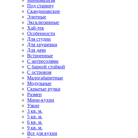
Минимализм
Под старину
Скандинавские
Элитные
Эксклюзивные
Хай-тек
Особенности
Для студии
Для хрущевки
Для дачи
Встроенные
С антресолями
С барной стойкой
С островом
Малогабаритные
Модульные
Скрытые ручки
Размер
Мини-кухни
Узкие
3 кв. м.
5 кв. м.
6 кв. м.
9 кв. м.
Все для кухни