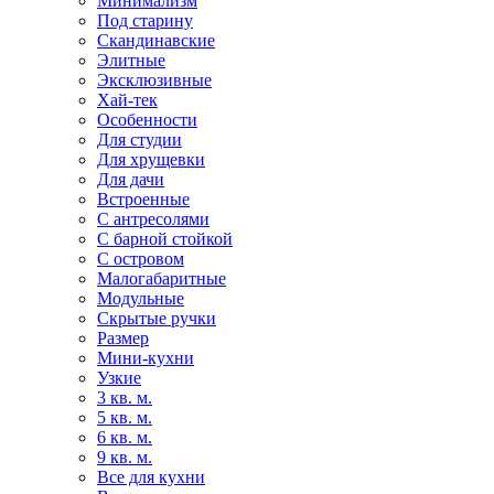
Минимализм
Под старину
Скандинавские
Элитные
Эксклюзивные
Хай-тек
Особенности
Для студии
Для хрущевки
Для дачи
Встроенные
С антресолями
С барной стойкой
С островом
Малогабаритные
Модульные
Скрытые ручки
Размер
Мини-кухни
Узкие
3 кв. м.
5 кв. м.
6 кв. м.
9 кв. м.
Все для кухни