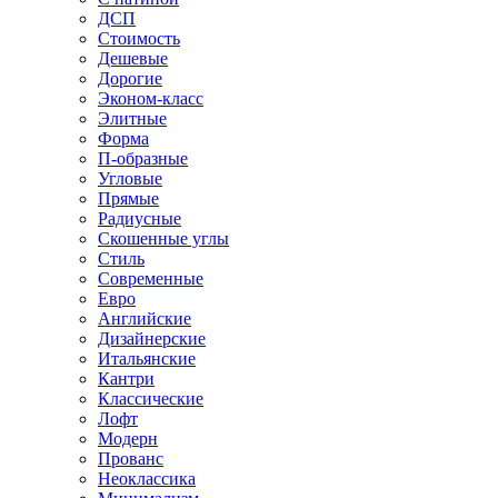
ДСП
Стоимость
Дешевые
Дорогие
Эконом-класс
Элитные
Форма
П-образные
Угловые
Прямые
Радиусные
Скошенные углы
Стиль
Современные
Евро
Английские
Дизайнерские
Итальянские
Кантри
Классические
Лофт
Модерн
Прованс
Неоклассика