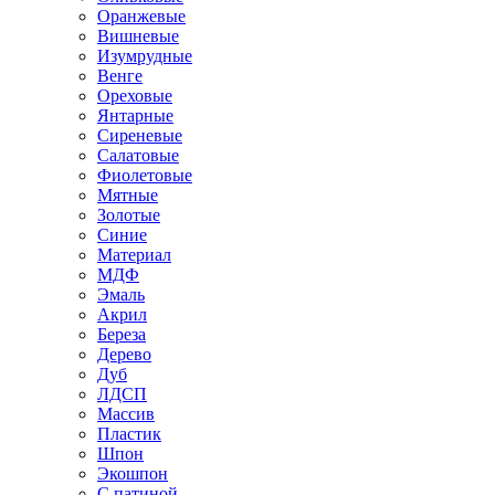
Оранжевые
Вишневые
Изумрудные
Венге
Ореховые
Янтарные
Сиреневые
Салатовые
Фиолетовые
Мятные
Золотые
Синие
Материал
МДФ
Эмаль
Акрил
Береза
Дерево
Дуб
ЛДСП
Массив
Пластик
Шпон
Экошпон
С патиной