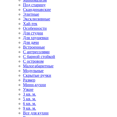
Минимализм
Под старину
Скандинавские
Элитные
Эксклюзивные
Хай-тек
Особенности
Для студии
Для хрущевки
Для дачи
Встроенные
С антресолями
С барной стойкой
С островом
Малогабаритные
Модульные
Скрытые ручки
Размер
Мини-кухни
Узкие
3 кв. м.
5 кв. м.
6 кв. м.
9 кв. м.
Все для кухни