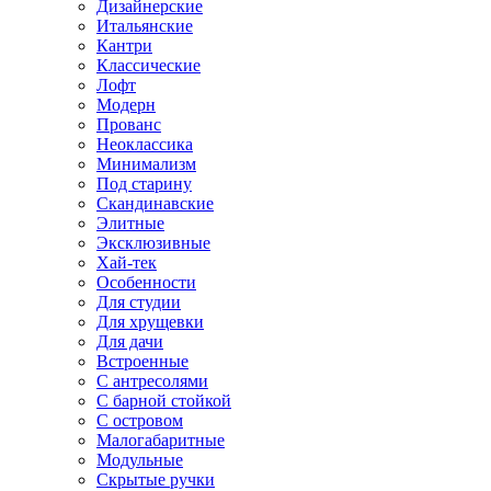
Дизайнерские
Итальянские
Кантри
Классические
Лофт
Модерн
Прованс
Неоклассика
Минимализм
Под старину
Скандинавские
Элитные
Эксклюзивные
Хай-тек
Особенности
Для студии
Для хрущевки
Для дачи
Встроенные
С антресолями
С барной стойкой
С островом
Малогабаритные
Модульные
Скрытые ручки