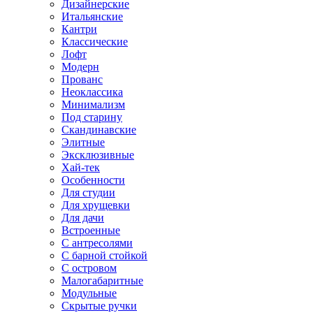
Дизайнерские
Итальянские
Кантри
Классические
Лофт
Модерн
Прованс
Неоклассика
Минимализм
Под старину
Скандинавские
Элитные
Эксклюзивные
Хай-тек
Особенности
Для студии
Для хрущевки
Для дачи
Встроенные
С антресолями
С барной стойкой
С островом
Малогабаритные
Модульные
Скрытые ручки