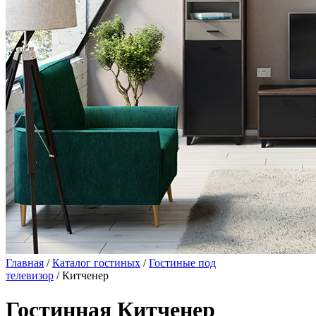
Главная
/
Каталог гостиных
/
Гостиные под
телевизор
/ Китченер
Гостинная Китченер