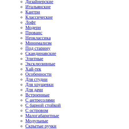
Дизайнерские
Итальянские
Кантри
Классические
Лофт
Модерн
Прованс
Неоклассика
Минимализм
Под старину
Скандинавские
Элитные
Эксклюзивные
Хай-тек
Особенности
Для студии
Для хрущевки
Для дачи
Встроенные
С антресолями
С барной стойкой
С островом
Малогабаритные
Модульные
Скрытые ручки