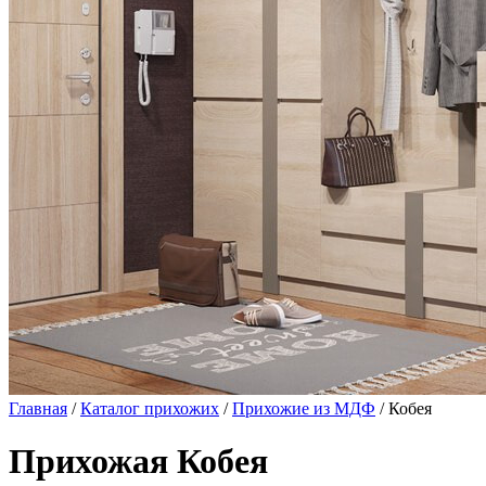
Главная
/
Каталог прихожих
/
Прихожие из МДФ
/ Кобея
Прихожая Кобея