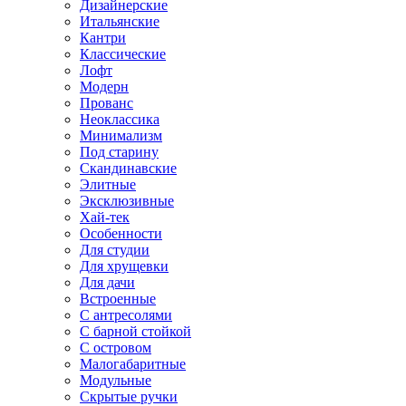
Дизайнерские
Итальянские
Кантри
Классические
Лофт
Модерн
Прованс
Неоклассика
Минимализм
Под старину
Скандинавские
Элитные
Эксклюзивные
Хай-тек
Особенности
Для студии
Для хрущевки
Для дачи
Встроенные
С антресолями
С барной стойкой
С островом
Малогабаритные
Модульные
Скрытые ручки