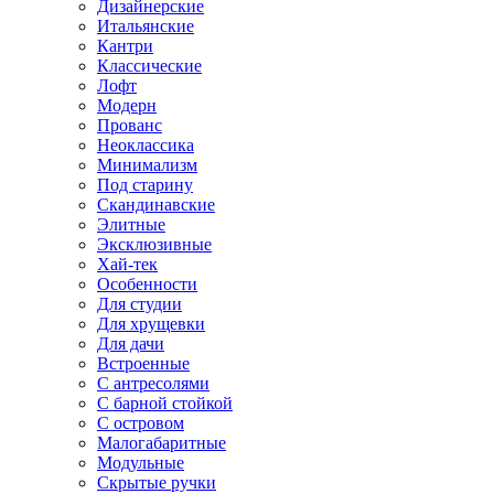
Дизайнерские
Итальянские
Кантри
Классические
Лофт
Модерн
Прованс
Неоклассика
Минимализм
Под старину
Скандинавские
Элитные
Эксклюзивные
Хай-тек
Особенности
Для студии
Для хрущевки
Для дачи
Встроенные
С антресолями
С барной стойкой
С островом
Малогабаритные
Модульные
Скрытые ручки