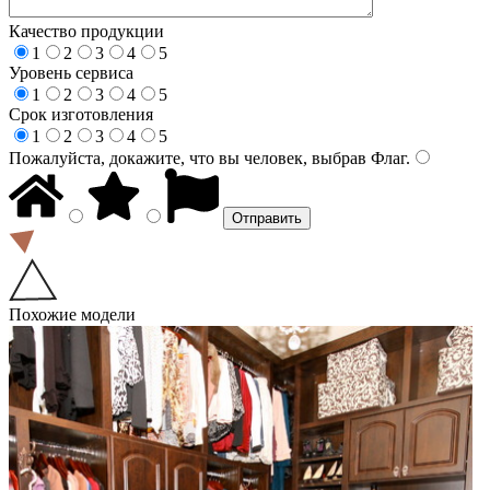
Качество продукции
1
2
3
4
5
Уровень сервиса
1
2
3
4
5
Срок изготовления
1
2
3
4
5
Пожалуйста, докажите, что вы человек, выбрав
Флаг
.
Похожие модели