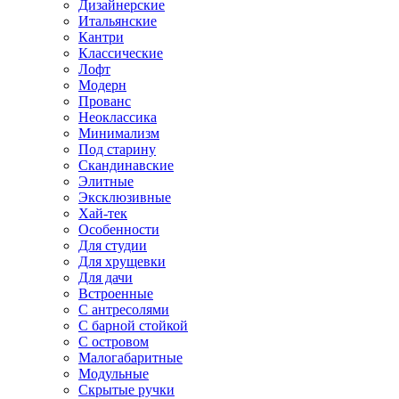
Дизайнерские
Итальянские
Кантри
Классические
Лофт
Модерн
Прованс
Неоклассика
Минимализм
Под старину
Скандинавские
Элитные
Эксклюзивные
Хай-тек
Особенности
Для студии
Для хрущевки
Для дачи
Встроенные
С антресолями
С барной стойкой
С островом
Малогабаритные
Модульные
Скрытые ручки