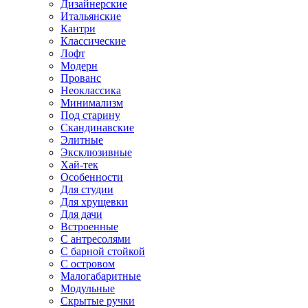
Дизайнерские
Итальянские
Кантри
Классические
Лофт
Модерн
Прованс
Неоклассика
Минимализм
Под старину
Скандинавские
Элитные
Эксклюзивные
Хай-тек
Особенности
Для студии
Для хрущевки
Для дачи
Встроенные
С антресолями
С барной стойкой
С островом
Малогабаритные
Модульные
Скрытые ручки