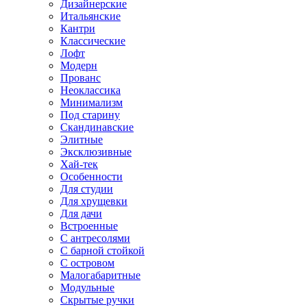
Дизайнерские
Итальянские
Кантри
Классические
Лофт
Модерн
Прованс
Неоклассика
Минимализм
Под старину
Скандинавские
Элитные
Эксклюзивные
Хай-тек
Особенности
Для студии
Для хрущевки
Для дачи
Встроенные
С антресолями
С барной стойкой
С островом
Малогабаритные
Модульные
Скрытые ручки