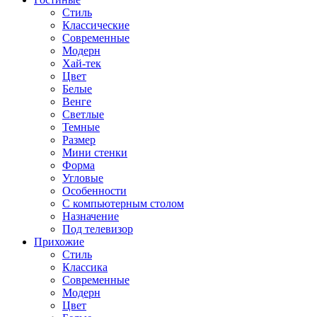
Стиль
Классические
Современные
Модерн
Хай-тек
Цвет
Белые
Венге
Светлые
Темные
Размер
Мини стенки
Форма
Угловые
Особенности
С компьютерным столом
Назначение
Под телевизор
Прихожие
Стиль
Классика
Современные
Модерн
Цвет