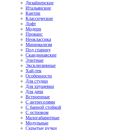
Дизайнерские
Итальянские
Кантри
Классические
Лофт
Модерн
Прованс
Неоклассика
Минимализм
Под старину
Скандинавские
Элитные
Эксклюзивные
Хай-тек
Особенности
Для студии
Для хрущевки
Для дачи
Встроенные
С антресолями
С барной стойкой
С островом
Малогабаритные
Модульные
Скрытые ручки