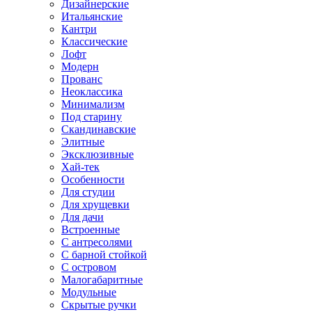
Дизайнерские
Итальянские
Кантри
Классические
Лофт
Модерн
Прованс
Неоклассика
Минимализм
Под старину
Скандинавские
Элитные
Эксклюзивные
Хай-тек
Особенности
Для студии
Для хрущевки
Для дачи
Встроенные
С антресолями
С барной стойкой
С островом
Малогабаритные
Модульные
Скрытые ручки