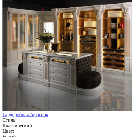
Гардеробная Афогнак
Стиль:
Классический
Цвет:
Белый