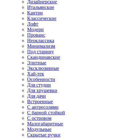
Дизайнерские
Итальянские
Кантри
Классические
Лофт
Модерн
Прованс
Неоклассика
Минимализм
Под старину
Скандинавские
Элитные
Эксклюзивные
Хай-тек
Особенности
Для студии
Для хрущевки
Для дачи
Встроенные
С антресолями
С барной стойкой
С островом
Малогабаритные
Модульные
Скрытые ручки