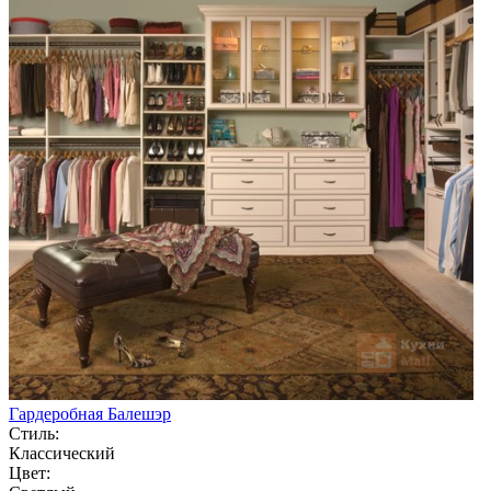
Гардеробная Балешэр
Стиль:
Классический
Цвет: