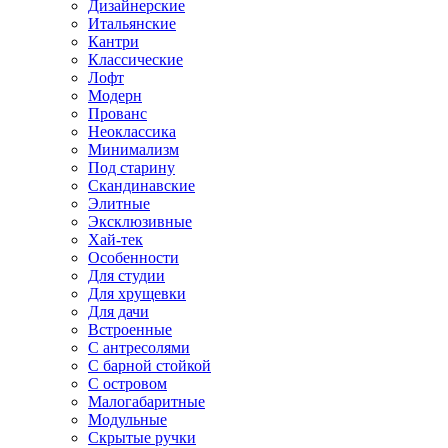
Дизайнерские
Итальянские
Кантри
Классические
Лофт
Модерн
Прованс
Неоклассика
Минимализм
Под старину
Скандинавские
Элитные
Эксклюзивные
Хай-тек
Особенности
Для студии
Для хрущевки
Для дачи
Встроенные
С антресолями
С барной стойкой
С островом
Малогабаритные
Модульные
Скрытые ручки