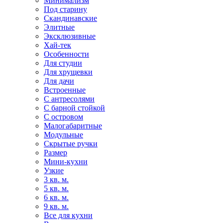
Минимализм
Под старину
Скандинавские
Элитные
Эксклюзивные
Хай-тек
Особенности
Для студии
Для хрущевки
Для дачи
Встроенные
С антресолями
С барной стойкой
С островом
Малогабаритные
Модульные
Скрытые ручки
Размер
Мини-кухни
Узкие
3 кв. м.
5 кв. м.
6 кв. м.
9 кв. м.
Все для кухни