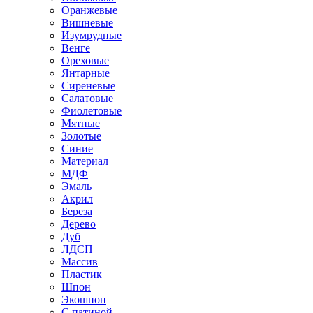
Оранжевые
Вишневые
Изумрудные
Венге
Ореховые
Янтарные
Сиреневые
Салатовые
Фиолетовые
Мятные
Золотые
Синие
Материал
МДФ
Эмаль
Акрил
Береза
Дерево
Дуб
ЛДСП
Массив
Пластик
Шпон
Экошпон
С патиной