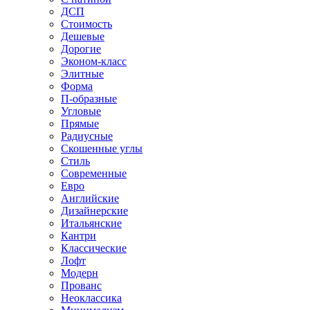
ДСП
Стоимость
Дешевые
Дорогие
Эконом-класс
Элитные
Форма
П-образные
Угловые
Прямые
Радиусные
Скошенные углы
Стиль
Современные
Евро
Английские
Дизайнерские
Итальянские
Кантри
Классические
Лофт
Модерн
Прованс
Неоклассика