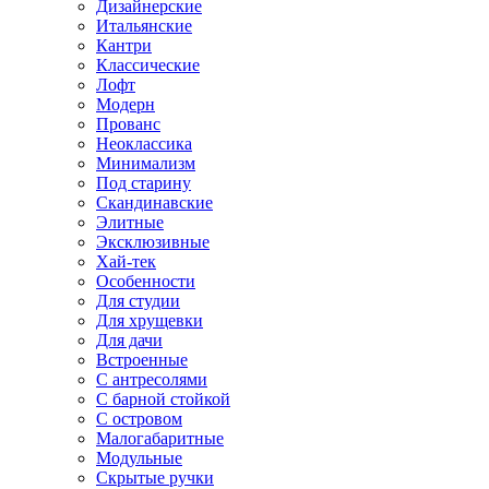
Дизайнерские
Итальянские
Кантри
Классические
Лофт
Модерн
Прованс
Неоклассика
Минимализм
Под старину
Скандинавские
Элитные
Эксклюзивные
Хай-тек
Особенности
Для студии
Для хрущевки
Для дачи
Встроенные
С антресолями
С барной стойкой
С островом
Малогабаритные
Модульные
Скрытые ручки