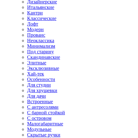
Дизайнерские
Итальянские
Кантри
Классические
Лофт
Модерн
Прованс
Неоклассика
Минимализм
Под старину
Скандинавские
Элитные
Эксклюзивные
Хай-тек
Особенности
Для студии
Для хрущевки
Для дачи
Встроенные
С антресолями
С барной стойкой
С островом
Малогабаритные
Модульные
Скрытые ручки