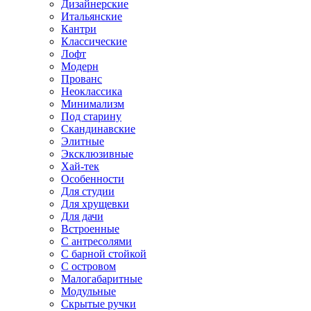
Дизайнерские
Итальянские
Кантри
Классические
Лофт
Модерн
Прованс
Неоклассика
Минимализм
Под старину
Скандинавские
Элитные
Эксклюзивные
Хай-тек
Особенности
Для студии
Для хрущевки
Для дачи
Встроенные
С антресолями
С барной стойкой
С островом
Малогабаритные
Модульные
Скрытые ручки