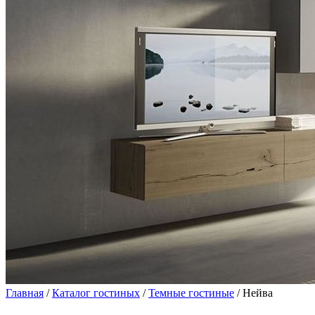
Главная
/
Каталог гостиных
/
Темные гостиные
/ Нейва