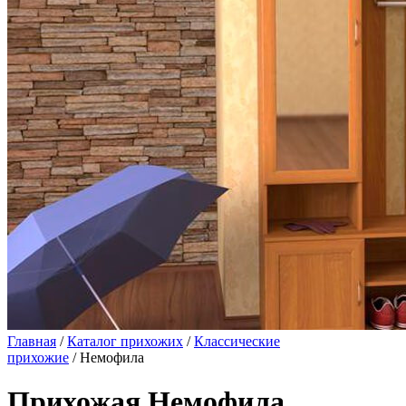
Главная
/
Каталог прихожих
/
Классические
прихожие
/ Немофила
Прихожая Немофила