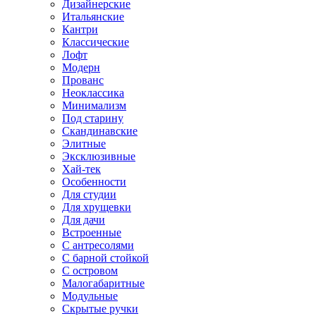
Дизайнерские
Итальянские
Кантри
Классические
Лофт
Модерн
Прованс
Неоклассика
Минимализм
Под старину
Скандинавские
Элитные
Эксклюзивные
Хай-тек
Особенности
Для студии
Для хрущевки
Для дачи
Встроенные
С антресолями
С барной стойкой
С островом
Малогабаритные
Модульные
Скрытые ручки