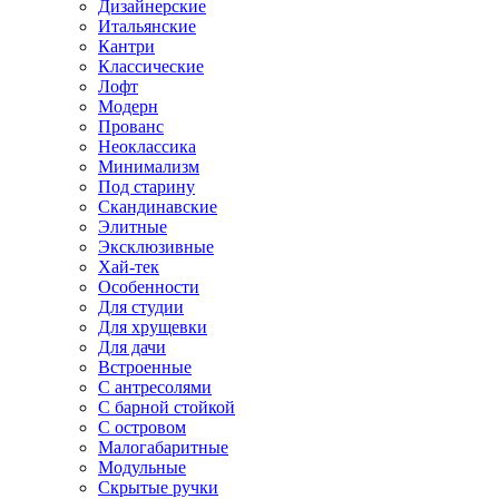
Дизайнерские
Итальянские
Кантри
Классические
Лофт
Модерн
Прованс
Неоклассика
Минимализм
Под старину
Скандинавские
Элитные
Эксклюзивные
Хай-тек
Особенности
Для студии
Для хрущевки
Для дачи
Встроенные
С антресолями
С барной стойкой
С островом
Малогабаритные
Модульные
Скрытые ручки